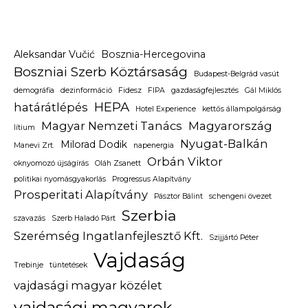
Aleksandar Vučić
Bosznia-Hercegovina
Boszniai Szerb Köztársaság
Budapest-Belgrád vasút
demográfia
dezinformáció
Fidesz
FIPA
gazdaságfejlesztés
Gál Miklós
HEPA
határátlépés
Hotel Experience
kettős állampolgárság
Magyar Nemzeti Tanács
Magyarország
lítium
Nyugat-Balkán
Milorad Dodik
Manevi Zrt.
napenergia
Orbán Viktor
oknyomozó újságírás
Oláh Zsanett
politikai nyomásgyakorlás
Progressus Alapítvány
Prosperitati Alapítvány
Pásztor Bálint
schengeni övezet
Szerbia
szavazás
Szerb Haladó Párt
Szerémség Ingatlanfejlesztő Kft.
Szijjártó Péter
Vajdaság
Trebinje
tüntetések
vajdasági magyar közélet
vajdasági magyarok