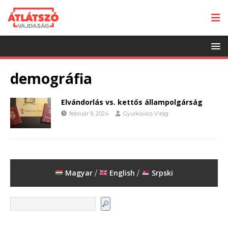
demográfia
Elvándorlás vs. kettős állampolgárság
február 9, 2024
Gyurkovics Virág
Magyar
English
Srpski
/
/