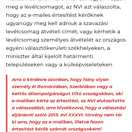
meg a levélcsomagot, az NVI azt válaszolta,
hogy az e-mailes értesítést kérőknek
ugyanúgy meg kell adniuk a szavazási
levélcsomag átvételi címét, vagy kérhetik a
levélcsomag személyes átvételét az országos
egyéni választókerületi székhelyeken, a
miniszter által kijelölt határmenti
településeken vagy a külképviseleteken.
Arra a kérdésre azonban, hogy hány olyan
személy él Romániában, Szerbiában vagy a
kettős állampolgárságot tiltó országokban, aki
e-mailben kérte az értesítést, az NVI elutasította
a válaszadást, arra hivatkozva, hogy
a választási
eljárásról szóló 2013. évi XXXVI. törvény
nem tér
ki arra, hogy az e-mailben, illetve faxon
értesítést kérők számát országonkénti