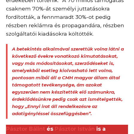
érdekében történik.” A 70 milliós támogatás
csaknem 70%-át személyi juttatásokra
fordították, a fennmaradt 30%-ot pedig
részben reklámra és propagandára, részben
szolgáltatói kiadásokra költötték.
A betekintés alkalmával szerettük volna látni a
következő évekre vonatkozó kimutatásokat,
vagy más módosításokat, szerződéseket is,
amelyekből esetleg kiolvasható lett volna,
pontosan miből áll a CMH magyar állam által
támogatott tevékenysége, ám azokat
egyszerűen nem készítették elő számunkra,
érdeklődésünkre pedig csak azt ismételgették,
hogy „Ennyi irat áll rendelkezésre az
adatigényléssel összefüggésben”.
Pásztor Bálint
és
Pásztor István
is a