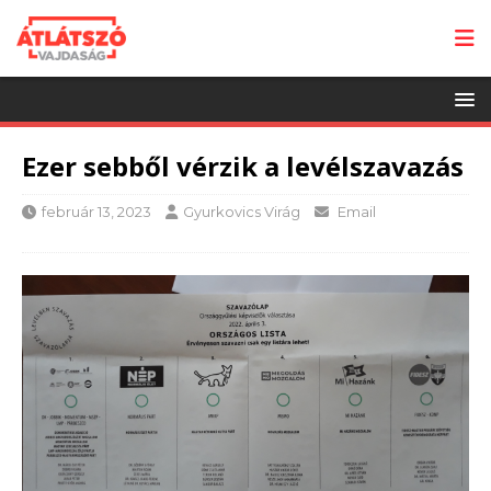
Ezer sebből vérzik a levélszavazás
február 13, 2023
Gyurkovics Virág
Email