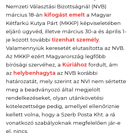
Nemzeti Választási Bizottságnál (NVB)
március 18-án
kifogást emelt
a Magyar
Kétfarkú Kutya Párt (MKKP) képviseletében
eljáró ügyvéd, illetve március 30-a és április 1-
je között további
tizenhat személy
.
Valamennyiük keresetét elutasította az NVB.
Az MKKP ezért Magyarország legfőbb
bírósági szervéhez, a
Kúriához
fordult, ám
az
helybenhagyta
az NVB korábbi
határozatát, mely szerint az NVI nem sértette
meg a beadványozó által megjelölt
rendelkezéseket, olyan utánkövetési
kötelezettsége pedig, amellyel ellenőriznie
kellett volna, hogy a Szerb Posta Kht. a rá
vonatkozó szabályoknak megfelelően jár-e
el, nincs.