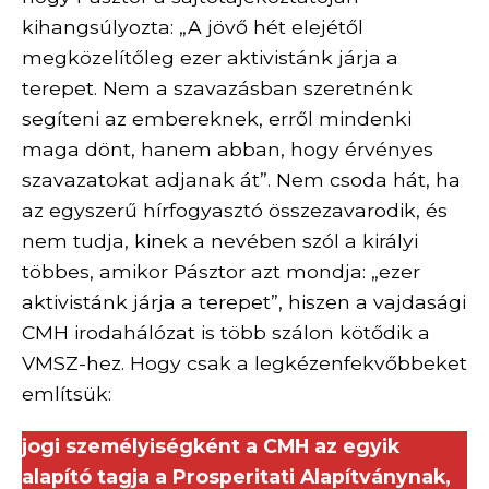
kihangsúlyozta: „A jövő hét elejétől
megközelítőleg ezer aktivistánk járja a
terepet. Nem a szavazásban szeretnénk
segíteni az embereknek, erről mindenki
maga dönt, hanem abban, hogy érvényes
szavazatokat adjanak át”. Nem csoda hát, ha
az egyszerű hírfogyasztó összezavarodik, és
nem tudja, kinek a nevében szól a királyi
többes, amikor Pásztor azt mondja: „ezer
aktivistánk járja a terepet”, hiszen a vajdasági
CMH irodahálózat is több szálon kötődik a
VMSZ-hez. Hogy csak a legkézenfekvőbbeket
említsük:
jogi személyiségként a CMH az egyik
alapító tagja a Prosperitati Alapítványnak,