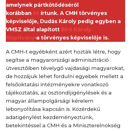
amelynek pártkötődéséről
korábban
itt
írtunk. A CMH törvényes
képviselője, Dudás Károly pedig egyben a
VMSZ által alapított
Bíró Károly
Alapítvány
a
törvényes képviselője is.
A CMH-t egyébként azért hozták létre, hogy
segítse a magyarországi adminisztráció
útvesztőiben tévelygő vajdasági magyarokat,
de hozzájuk lehet fordulni egyebek mellett a
felsőoktatási intézményekre vonatkozó
tájékoztatás, az ösztöndíjigénylések és a
magyar állampolgársági kérelem
lebonyolítása kapcsán is. Közérdekű
adatigénylést kezdeményeztünk,
betekintéssel a CMH és a Miniszterelnökség