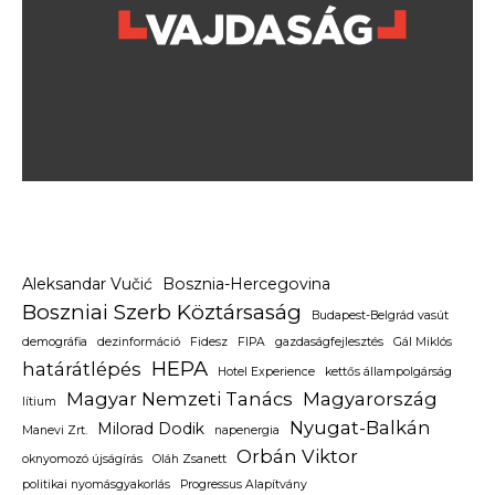
Aleksandar Vučić
Bosznia-Hercegovina
Boszniai Szerb Köztársaság
Budapest-Belgrád vasút
demográfia
dezinformáció
Fidesz
FIPA
gazdaságfejlesztés
Gál Miklós
HEPA
határátlépés
Hotel Experience
kettős állampolgárság
Magyar Nemzeti Tanács
Magyarország
lítium
Nyugat-Balkán
Milorad Dodik
Manevi Zrt.
napenergia
Orbán Viktor
oknyomozó újságírás
Oláh Zsanett
politikai nyomásgyakorlás
Progressus Alapítvány