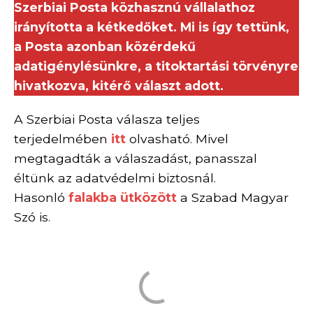
Szerbiai Posta közhasznú vállalathoz
irányította a kétkedőket. Mi is így tettünk,
a Posta azonban közérdekű
adatigénylésünkre, a titoktartási törvényre
hivatkozva, kitérő választ adott.
A Szerbiai Posta válasza teljes
terjedelmében
itt
olvasható. Mivel
megtagadták a válaszadást, panasszal
éltünk az adatvédelmi biztosnál.
Hasonló
falakba ütközött
a Szabad Magyar
Szó is.