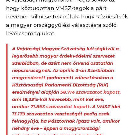
hogy köztudottan VMSZ-tagok a párt
nevében kilincseltek náluk, hogy kézbesítsék
a magyar országgyűlési választásra szóló
levélcsomagjukat.
A Vajdasági Magyar Szövetség kétségkívül a
legerősebb magyar érdekvédelmi szervezet
Szerbiában, de azért nem örvend osztatlan
népszerűségnek. Az április 3-án Szerbiában
megrendezett parlamenti választásokon a
Köztársasági Parlamenti Bizottság (RIK)
eredményei alapján
58.714 szavazatot kapott
,
ami 18,33%-kal kevesebb, mint két éve,
amikor
71.893 szavazatot kapott
. A VMSZ idei
13.179 szavazatos veszteségét pedig csak
felnagyítja, ha Pásztornak igaza volt, amikor
néhány éve – éppen a magyarországi