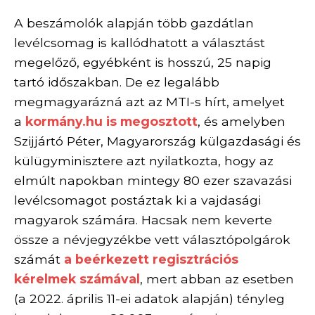
A beszámolók alapján több gazdátlan
levélcsomag is kallódhatott a választást
megelőző, egyébként is hosszú, 25 napig
tartó időszakban. De ez legalább
megmagyarázná azt az MTI-s hírt, amelyet
a
kormány.hu is megosztott
, és amelyben
Szijjártó Péter, Magyarország külgazdasági és
külügyminisztere azt nyilatkozta, hogy az
elmúlt napokban mintegy 80 ezer szavazási
levélcsomagot postáztak ki a vajdasági
magyarok számára. Hacsak nem keverte
össze a névjegyzékbe vett választópolgárok
számát
a beérkezett regisztrációs
kérelmek számával
, mert abban az esetben
(a 2022. április 11-ei adatok alapján) tényleg