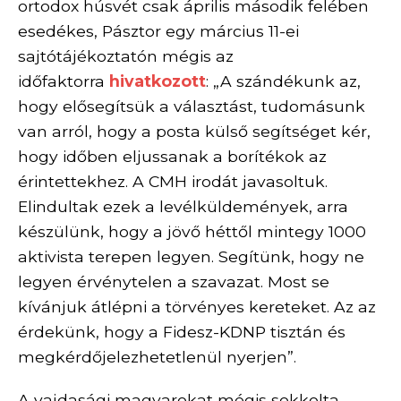
ortodox húsvét csak április második felében
esedékes, Pásztor egy március 11-ei
sajtótájékoztatón mégis az
időfaktorra
hivatkozott
: „A szándékunk az,
hogy elősegítsük a választást, tudomásunk
van arról, hogy a posta külső segítséget kér,
hogy időben eljussanak a borítékok az
érintettekhez. A CMH irodát javasoltuk.
Elindultak ezek a levélküldemények, arra
készülünk, hogy a jövő héttől mintegy 1000
aktivista terepen legyen. Segítünk, hogy ne
legyen érvénytelen a szavazat. Most se
kívánjuk átlépni a törvényes kereteket. Az az
érdekünk, hogy a Fidesz-KDNP tisztán és
megkérdőjelezhetetlenül nyerjen”.
A vajdasági magyarokat mégis sokkolta,