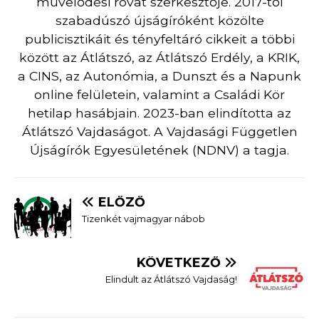
művelődési rovat szerkesztője. 2017-től
szabadúszó újságíróként közölte
publicisztikáit és tényfeltáró cikkeit a többi
között az Átlátszó, az Átlátszó Erdély, a KRIK,
a CINS, az Autonómia, a Dunszt és a Napunk
online felületein, valamint a Családi Kör
hetilap hasábjain. 2023-ban elindította az
Átlátszó Vajdaságot. A Vajdasági Független
Újságírók Egyesületének (NDNV) a tagja.
ELŐZŐ
Tizenkét vajmagyar nábob
KÖVETKEZŐ
Elindult az Átlátszó Vajdaság!