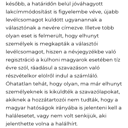
később, a határidőn belül jóváhagyott
lakcímmódosítást is figyelembe véve, újabb
levélcsomagot küldött ugyanannak a
választónak a nevére címezve. Illetve több
olyan eset is felmerült, hogy elhunyt
személyek is megkapták a választói
levélcsomagot, hiszen a névjegyzékbe való
regisztráció a külhoni magyarok esetében tíz
évre szól, ráadásul a szavazáson való
részvételkor elölről indul a számláló.
Óhatatlan tehát, hogy olyan, ma már elhunyt
személyeknek is kiküldték a szavazólapokat,
akiknek a hozzátartozói nem tudták, hogy a
magyar hatóságok irányába is jelenteni kell a
halálesetet, vagy nem volt senkijük, aki
jelenthette volna a halálhírt.