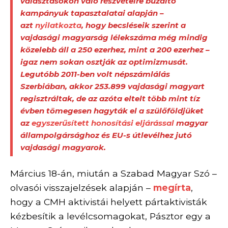
választásokon való részvételre buzdító
kampányuk tapasztalatai alapján –
azt
nyilatkozta
, hogy becsléseik szerint a
vajdasági magyarság lélekszáma még mindig
közelebb áll a 250 ezerhez, mint a 200 ezerhez –
igaz nem sokan osztják az optimizmusát.
Legutóbb 2011-ben volt népszámlálás
Szerbiában, akkor 253.899 vajdasági magyart
regisztráltak, de az azóta eltelt több mint tíz
évben tömegesen hagyták el a szülőföldjüket
az
egyszerűsített honosítási eljárással
magyar
állampolgársághoz és EU-s útlevélhez jutó
vajdasági magyarok.
Március 18-án, miután a Szabad Magyar Szó –
olvasói visszajelzések alapján –
megírta
,
hogy a CMH aktivistái helyett pártaktivisták
kézbesítik a levélcsomagokat, Pásztor egy a