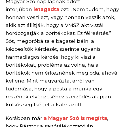
Magyar Szó napilapnak adott
interjúban
letagadta
ezt: „Nem tudom, hogy
honnan veszi ezt, vagy honnan veszik azok,
akik azt állítják, hogy a VMSZ aktivistái
hordozgatják a borítékokat. Ez félreértés.”
Sőt, megpróbálta elbagatellizálni a
kézbesítők kérdését, szerinte ugyanis
harmadlagos kérdés, hogy ki viszi a
borítékokat, probléma az volna, ha a
borítékok nem érkeznének meg oda, ahová
kellene. Mint magyarázta, arról van
tudomása, hogy a posta a munka egy
részének elvégzéséhez szerződés alapján
külsős segítséget alkalmazott.
Korábban már
a Magyar Szó is megírta
,
hogy Pásztor a sajtótájékoztatóján