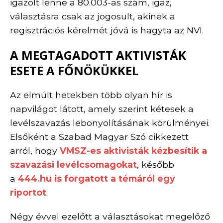
igazolt lenne a 80.003-as szám, igaz,
választásra csak az jogosult, akinek a
regisztrációs kérelmét jóvá is hagyta az NVI.
A MEGTAGADOTT AKTIVISTÁK
ESETE A FŐNÖKÜKKEL
Az elmúlt hetekben több olyan hír is
napvilágot látott, amely szerint kétesek a
levélszavazás lebonyolításának körülményei.
Elsőként a Szabad Magyar Szó cikkezett
arról, hogy
VMSZ-es aktivisták kézbesítik a
szavazási levélcsomagokat
, később
a
444.hu is forgatott a témáról egy
riportot
.
Négy évvel ezelőtt a választásokat megelőző