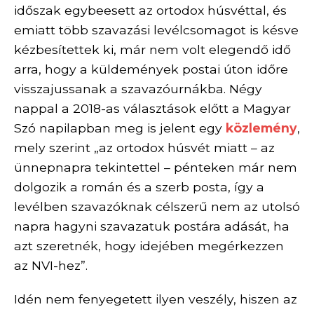
időszak egybeesett az ortodox húsvéttal, és
emiatt több szavazási levélcsomagot is késve
kézbesítettek ki, már nem volt elegendő idő
arra, hogy a küldemények postai úton időre
visszajussanak a szavazóurnákba. Négy
nappal a 2018-as választások előtt a Magyar
Szó napilapban meg is jelent egy
közlemény
,
mely szerint „az ortodox húsvét miatt – az
ünnepnapra tekintettel – pénteken már nem
dolgozik a román és a szerb posta, így a
levélben szavazóknak célszerű nem az utolsó
napra hagyni szavazatuk postára adását, ha
azt szeretnék, hogy idejében megérkezzen
az NVI-hez”.
Idén nem fenyegetett ilyen veszély, hiszen az