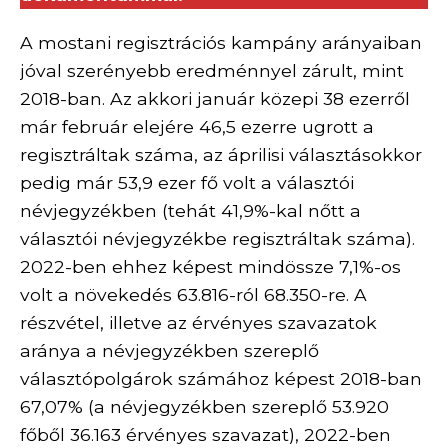
A mostani regisztrációs kampány arányaiban
jóval szerényebb eredménnyel zárult, mint
2018-ban. Az akkori január közepi 38 ezerről
már február elejére 46,5 ezerre ugrott a
regisztráltak száma, az áprilisi választásokkor
pedig már 53,9 ezer fő volt a választói
névjegyzékben (tehát 41,9%-kal nőtt a
választói névjegyzékbe regisztráltak száma).
2022-ben ehhez képest mindössze 7,1%-os
volt a növekedés 63.816-ról 68.350-re. A
részvétel, illetve az érvényes szavazatok
aránya a névjegyzékben szereplő
választópolgárok számához képest 2018-ban
67,07% (a névjegyzékben szereplő 53.920
főből 36.163 érvényes szavazat), 2022-ben