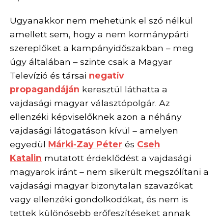
Ugyanakkor nem mehetünk el szó nélkül
amellett sem, hogy a nem kormánypárti
szereplőket a kampányidőszakban – meg
úgy általában – szinte csak a Magyar
Televízió és társai
negatív
propagandáján
keresztül láthatta a
vajdasági magyar választópolgár. Az
ellenzéki képviselőknek azon a néhány
vajdasági látogatáson kívül – amelyen
egyedül
Márki-Zay Péter
és
Cseh
Katalin
mutatott érdeklődést a vajdasági
magyarok iránt – nem sikerült megszólítani a
vajdasági magyar bizonytalan szavazókat
vagy ellenzéki gondolkodókat, és nem is
tettek különösebb erőfeszítéseket annak