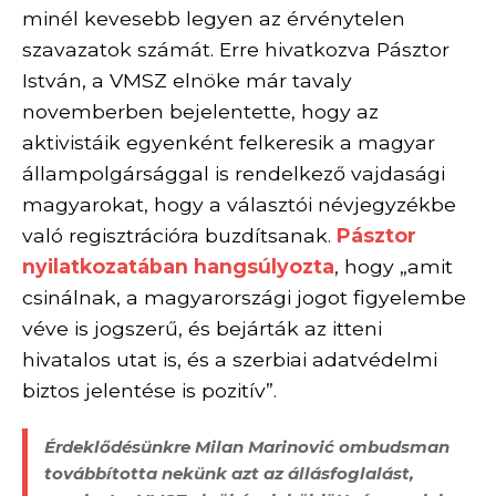
minél kevesebb legyen az érvénytelen
szavazatok számát. Erre hivatkozva Pásztor
István, a VMSZ elnöke már tavaly
novemberben bejelentette, hogy az
aktivistáik egyenként felkeresik a magyar
állampolgársággal is rendelkező vajdasági
magyarokat, hogy a választói névjegyzékbe
való regisztrációra buzdítsanak.
Pásztor
nyilatkozatában hangsúlyozta
, hogy „amit
csinálnak, a magyarországi jogot figyelembe
véve is jogszerű, és bejárták az itteni
hivatalos utat is, és a szerbiai adatvédelmi
biztos jelentése is pozitív”.
Érdeklődésünkre Milan Marinović ombudsman
továbbította nekünk azt az állásfoglalást,