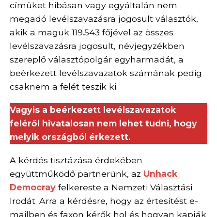
címüket hibásan vagy egyáltalán nem
megadó levélszavazásra jogosult választók,
akik a maguk 119.543 főjével az összes
levélszavazásra jogosult, névjegyzékben
szereplő választópolgár egyharmadát, a
beérkezett levélszavazatok számának pedig
csaknem a felét teszik ki.
Vagyis a beérkezett levélszavazatok
feléről hivatalosan nem lehet tudni, hogy
melyik országból érkezett.
A kérdés tisztázása érdekében
együttműködő partnerünk, az
Unhack
Democray
felkereste a Nemzeti Választási
Irodát. Arra a kérdésre, hogy az értesítést e-
mailben és faxon kérők hol és hogyan kapják