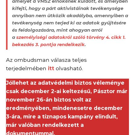
amelyet a VMSZ elnökének küldött, és amelyben
kifejti, hogy a párt aktivistáinak tevékenysége
annyiban nem ütközik akadályba, amennyiben a
tevékenység nem terjed ki az adatok gyűjtésére
és feldolgozására, mint ahogyan arról
a
személyiségi adatokról szóló törvény 4. cikk 1.
bekezdés 3. pontja rendelkezik
.
Az ombudsman válasza teljes
terjedelmében
itt
olvasható.
Jóllehet az adatvédelmi biztos véleménye
csak december 2-ai keltezésű, Pásztor már
november 26-án biztos volt az
eredményében, mindenesetre december
3-ára, mire a tíznapos kampány elindult,
már valóban rendelkezett a
dokumentummal.