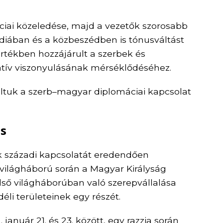
ciai közeledése, majd a vezetők szorosabb
iában és a közbeszédben is tónusváltást
rtékben hozzájárult a szerbek és
ív viszonyulásának mérséklődéséhez.
ltuk a szerb–magyar diplomáciai kapcsolat
s
 századi kapcsolatát eredendően
világháború során a Magyar Királyság
lső világháborúban való szerepvállalása
li területeinek egy részét.
anuár 21. és 23. között, egy razzia során