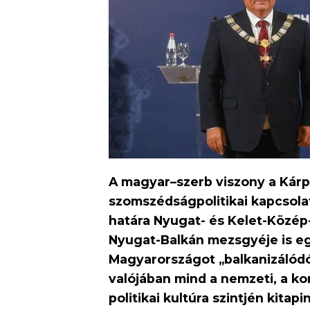
A magyar–szerb viszony a Kárp
szomszédságpolitikai kapcsola
határa Nyugat- és Kelet-Közép-
Nyugat-Balkán mezsgyéje is eg
Magyarországot „balkanizálódó” 
valójában mind a nemzeti, a k
politikai kultúra szintjén kitap