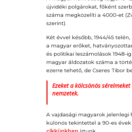
újvidéki polgárokat, főként szer
száma megközelíti a 4000-et (Z
szerint).
Két évvel később, 1944/45 telén,
a magyar erőket, hatványozottan
és politikai leszámolások 1948-ig
magyar áldozatok száma a történé
ezerre tehető, de Cseres Tibor be
Ezeket a kölcsönös sérelmeket 
nemzetek.
A vajdasági magyarok jelenlegi 
különös tekintettel a 90-es éve
cikkünkben
írtunk.