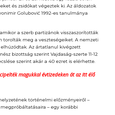
beket és zsidókat végeztek ki. Az áldozatok
vonimir Golubović 1992-es tanulmánya
 amikor a szerb partizánok visszaszorították
 torolták meg a veszteségeiket. A nemzeti
 elhúzódtak. Az ártatlanul kivégzett
sz bizottság szerint Vajdaság-szerte 11-12
cslése szerint akár a 40 ezret is elérhette.
cipelték magukkal évtizedeken át az itt élő
helyzetének történelmi előzményeiről –
k megpróbáltatásaira – egy korábbi