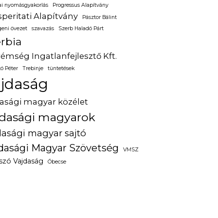
kai nyomásgyakorlás
Progressus Alapítvány
peritati Alapítvány
Pásztor Bálint
eni övezet
szavazás
Szerb Haladó Párt
rbia
émség Ingatlanfejlesztő Kft.
tó Péter
Trebinje
tüntetések
jdaság
dasági magyar közélet
jdasági magyarok
dasági magyar sajtó
dasági Magyar Szövetség
VMSZ
tszó Vajdaság
Óbecse