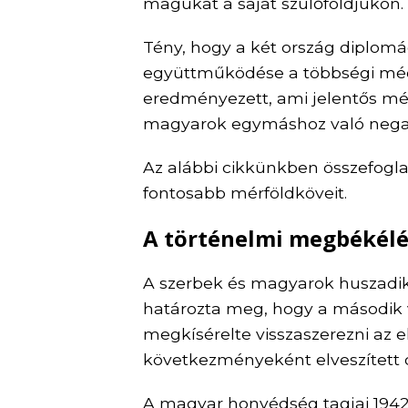
magukat a saját szülőföldjükön.
Tény, hogy a két ország diplomá
együttműködése a többségi méd
eredményezett, ami jelentős mé
magyarok egymáshoz való negat
Az alábbi cikkünkben összefogla
fontosabb mérföldköveit.
A történelmi megbékélé
A szerbek és magyarok huszadik
határozta meg, hogy a második 
megkísérelte visszaszerezni az e
következményeként elveszített dé
A magyar honvédség tagjai 1942. j