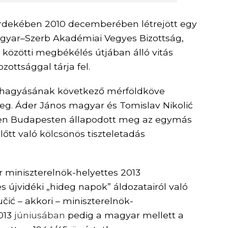
 érdekében
2010 decemberében
létrejött egy
agyar–Szerb Akadémiai Vegyes Bizottság,
t közötti megbékélés útjában álló vitás
ttsággal tárja fel.
rahagyásának következő mérföldköve
meg. Áder János magyar és Tomislav Nikolić
ben Budapesten állapodott meg
az egymás
őtt való kölcsönös tiszteletadás
 miniszterelnök-helyettes 2013
s újvidéki „hideg napok” áldozatairól való
ć – akkori – miniszterelnök-
013
júniusában
pedig a magyar mellett a