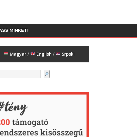
SS MINKET!
Magyar
English
Srpski
/
/