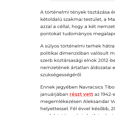
A történelmi tények tisztázása
kétoldalú szakmai testület, a M
azzal a céllal, hogy a két nemze
pontokat tudományos megalapozo
A súlyos történelmi terhek hát
politikai dimenzióban valósult 
szerb köztársasági elnök 2012-
nemzetének ártatlan áldozatai el
szükségességéről.
Ennek jegyében Navracsics Tibor
januárjában
részt vett
az 1942-e
megemlékezésen Aleksandar Vuči
helyettessel.
Fél évvel később,
2