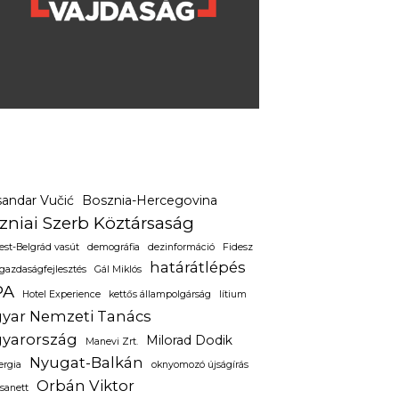
sandar Vučić
Bosznia-Hercegovina
zniai Szerb Köztársaság
st-Belgrád vasút
demográfia
dezinformáció
Fidesz
határátlépés
gazdaságfejlesztés
Gál Miklós
PA
Hotel Experience
kettős állampolgárság
lítium
yar Nemzeti Tanács
yarország
Milorad Dodik
Manevi Zrt.
Nyugat-Balkán
ergia
oknyomozó újságírás
Orbán Viktor
sanett