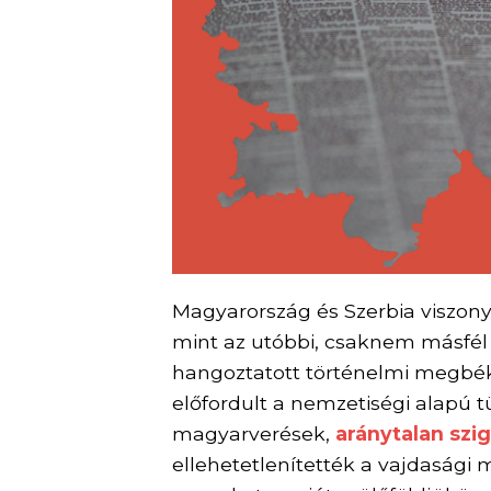
Magyarország és Szerbia viszony
mint az utóbbi, csaknem másfél é
hangoztatott történelmi megbékél
előfordult a nemzetiségi alapú t
magyarverések,
aránytalan szi
ellehetetlenítették a vajdasági