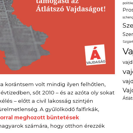
politi
Pros
scheng
Sze
Szer
Szijjár
Va
vaj
va
vaj
a korántsem volt mindig ilyen felhőtlen,
Vaj
vtizedben, sőt 2010 – és az azóta oly sokat
Átlá
és – előtt a civil lakosság szintjén
ürelmetlenség. A gyűlölködő falfirkák,
gorral meghozott büntetések
 magyarok számára, hogy otthon érezzék