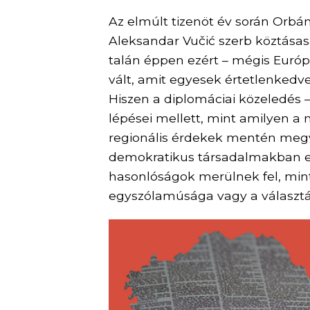
Az elmúlt tizenöt év során Orbá
Aleksandar Vučić szerb köztásas
talán éppen ezért – mégis Euró
vált, amit egyesek értetlenked
Hiszen a diplomáciai közeledés 
lépései mellett, mint amilyen 
regionális érdekek mentén megva
demokratikus társadalmakban el
hasonlóságok merülnek fel, mint 
egyszólamúsága vagy a választá