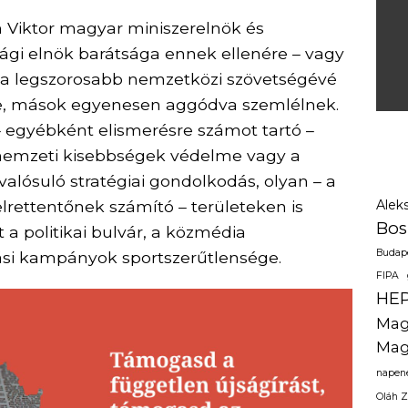
n Viktor magyar miniszerelnök és
ági elnök barátsága ennek ellenére – vagy
pa legszorosabb nemzetközi szövetségévé
ve, mások egyenesen aggódva szemlélnek.
– egyébként elismerésre számot tartó –
a nemzeti kisebbségek védelme vagy a
lósuló stratégiai gondolkodás, olyan – a
rettentőnek számító – területeken is
Alek
Bos
a politikai bulvár, a közmédia
Budape
si kampányok sportszerűtlensége.
FIPA
HE
Mag
Mag
napen
Oláh Z