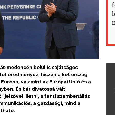
át-medencén belül is sajátságos
tot eredményez, hiszen a két ország
Európa, valamint az Európai Unió és a
yben. És bár divatossá vált
jelzővel illetni, a fenti szembenállás
ommunikációs, a gazdasági, mind a
intható.