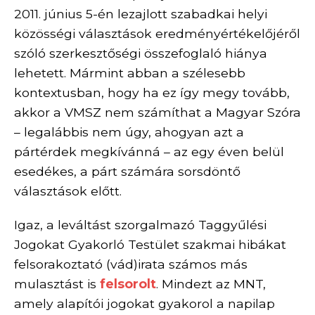
2011. június 5-én lezajlott szabadkai helyi
közösségi választások eredményértékelőjéről
szóló szerkesztőségi összefoglaló hiánya
lehetett. Mármint abban a szélesebb
kontextusban, hogy ha ez így megy tovább,
akkor a VMSZ nem számíthat a Magyar Szóra
– legalábbis nem úgy, ahogyan azt a
pártérdek megkívánná – az egy éven belül
esedékes, a párt számára sorsdöntő
választások előtt.
Igaz, a leváltást szorgalmazó Taggyűlési
Jogokat Gyakorló Testület szakmai hibákat
felsorakoztató (vád)irata számos más
mulasztást is
felsorolt
. Mindezt az MNT,
amely alapítói jogokat gyakorol a napilap