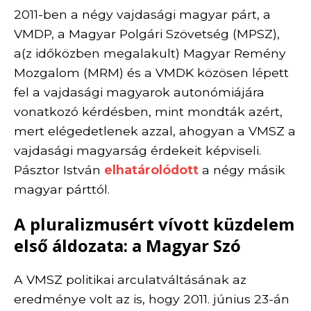
2011-ben a négy vajdasági magyar párt, a
VMDP, a Magyar Polgári Szövetség (MPSZ),
a(z időközben megalakult) Magyar Remény
Mozgalom (MRM) és a VMDK közösen lépett
fel a vajdasági magyarok autonómiájára
vonatkozó kérdésben, mint mondták azért,
mert elégedetlenek azzal, ahogyan a VMSZ a
vajdasági magyarság érdekeit képviseli.
Pásztor István
elhatárolódott
a négy másik
magyar párttól.
A pluralizmusért vívott küzdelem
első áldozata: a Magyar Szó
A VMSZ politikai arculatváltásának az
eredménye volt az is, hogy 2011. június 23-án