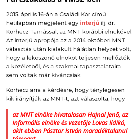
2
015. április 16-án a Családi Kör című
hetilapban megjelent egy
interjú
ifj. dr.
Korhecz Tamással, az MNT korábbi elnökével.
Az interjú apropója az a 2014 októberi MNT
választás után kialakult hálátlan helyzet volt,
hogy a leköszönő elnököt teljesen mellőzték
a közéletből, és a szakmai tapasztalataira
sem voltak már kíváncsiak.
Korhecz arra a kérdésre, hogy ténylegesen
kik irányítják az MNT-t, azt válaszolta, hogy
az MNT elnöke hivatalosan Hajnal Jenő, az
informális elnöke és vezetője Lovas Ildikó,
akit ebben Pásztor István maradéktalanul
támogat.