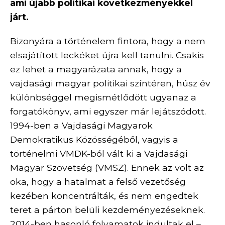
ami újabb politikai következményekkel
járt.
Bizonyára a történelem fintora, hogy a nem
elsajátított leckéket újra kell tanulni. Csakis
ez lehet a magyarázata annak, hogy a
vajdasági magyar politikai színtéren, húsz év
különbséggel megismétlődött ugyanaz a
forgatókönyv, ami egyszer már lejátszódott.
1994-ben a Vajdasági Magyarok
Demokratikus Közösségéből, vagyis a
történelmi VMDK-ból vált ki a Vajdasági
Magyar Szövetség (VMSZ). Ennek az volt az
oka, hogy a hatalmat a felső vezetőség
kezében koncentrálták, és nem engedtek
teret a párton belüli kezdeményezéseknek.
2014-ben hasonló folyamatok indultak el –