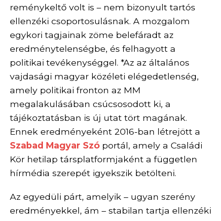
reménykeltő volt is – nem bizonyult tartós
ellenzéki csoportosulásnak. A mozgalom
egykori tagjainak zöme belefáradt az
eredménytelenségbe, és felhagyott a
politikai tevékenységgel. *Az az általános
vajdasági magyar közéleti elégedetlenség,
amely politikai fronton az MM
megalakulásában csúcsosodott ki, a
tájékoztatásban is új utat tört magának.
Ennek eredményeként 2016-ban létrejött a
Szabad Magyar Szó
portál, amely a Családi
Kör hetilap társplatformjaként a független
hírmédia szerepét igyekszik betölteni.
Az egyedüli párt, amelyik – ugyan szerény
eredményekkel, ám – stabilan tartja ellenzéki