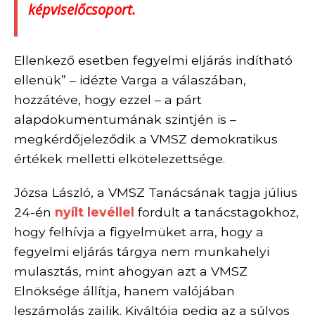
képviselőcsoport.
Ellenkező esetben fegyelmi eljárás indítható
ellenük” – idézte Varga a válaszában,
hozzátéve, hogy ezzel – a párt
alapdokumentumának szintjén is –
megkérdőjeleződik a VMSZ demokratikus
értékek melletti elkötelezettsége.
Józsa László, a VMSZ Tanácsának tagja július
24-én
nyílt levéllel
fordult a tanácstagokhoz,
hogy felhívja a figyelmüket arra, hogy a
fegyelmi eljárás tárgya nem munkahelyi
mulasztás, mint ahogyan azt a VMSZ
Elnöksége állítja, hanem
valójában
leszámolás zajlik. Kiváltója pedig
az a súlyos