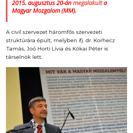
20
15. augusztus 20-án
megalakult
a
M
agyar
M
ozgalom (MM).
A civil szervezet háromfős szervezeti
struktúrára épült, melyben ifj. dr. Korhecz
Tamás, Joó Horti Lívia és Kókai Péter is
társelnök lett.