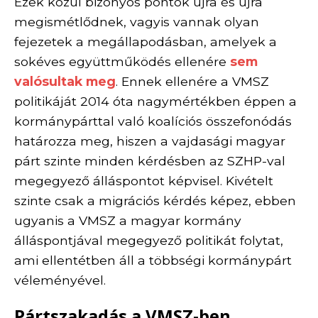
Ezek közül bizonyos pontok újra és újra
megismétlődnek, vagyis vannak olyan
fejezetek a
megállapodásban, amelyek a
sokéves együttműködés ellenére
sem
valósultak meg
. Ennek ellenére a VMSZ
politikáját 2014 óta nagymértékben éppen a
kormánypárttal való koalíciós összefonódás
határozza meg, hiszen a vajdasági magyar
párt szinte minden kérdésben az SZHP-val
megegyező álláspontot képvisel. Kivételt
szinte csak a migrációs kérdés képez, ebben
ugyanis a VMSZ a magyar kormány
álláspontjával megegyező politikát folytat,
ami ellentétben áll a többségi kormánypárt
véleményével.
Pártszakadás a VMSZ-ben