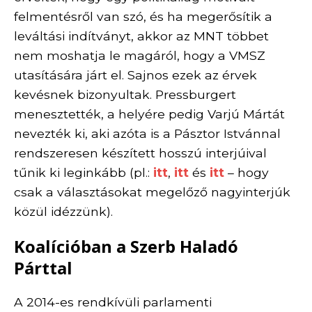
felmentésről van szó, és ha megerősítik a
leváltási indítványt, akkor az MNT többet
nem moshatja le magáról, hogy a VMSZ
utasítására járt el. Sajnos ezek az érvek
kevésnek bizonyultak. Pressburgert
menesztették, a helyére pedig Varjú Mártát
nevezték ki, aki azóta is a Pásztor Istvánnal
rendszeresen készített hosszú interjúival
tűnik ki leginkább (pl.:
itt
,
itt
és
itt
– hogy
csak a választásokat megelőző nagyinterjúk
közül idézzünk).
Koalícióban a Szerb Haladó
Párttal
A 2014-es rendkívüli parlamenti