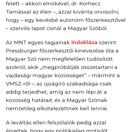
felett – akkori elnökével, dr. Korhecz
Tamással az élen –, azzal kívánta orvosolni,
hogy – egy kevésbé autonóm főszerkesztővel
– szervilis lapot csinál a Magyar Szóból.
Az MNT egyes tagjainak
indoklása
szerint
Pressburger főszerkesztői kinevezése óta a
Magyar Szó nem megfelelően tudósított
azokról, akik „megpróbálják összetartani a
vajdasági magyar közösséget” – mármint a
VMSZ-ről –; az újságíró szabadsága csak
addig terjedhet, amíg az nem lépi át a
közösség határait; és a Magyar Szónak
nemzetileg elkötelezettnek kell lennie.
A leváltás ellen felszólalók pedig azzal
érveltek, hogy egy politikailag motivált