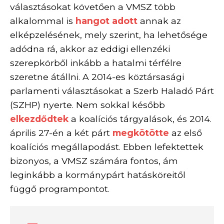
választásokat követően a VMSZ több
alkalommal is
hangot adott
annak az
elképzelésének, mely szerint, ha lehetősége
adódna rá, akkor az eddigi ellenzéki
szerepkörből inkább a hatalmi térfélre
szeretne átállni. A 2014-es köztársasági
parlamenti választásokat a Szerb Haladó Párt
(SZHP) nyerte. Nem sokkal később
elkezdődtek
a koalíciós tárgyalások, és
2014.
április 27-én a két párt
megkötötte
az első
koalíciós megállapodást. Ebben lefektettek
bizonyos, a VMSZ számára fontos, ám
leginkább a kormánypárt hatásköreitől
függő programpontot.