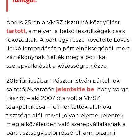
Á
prilis
25
-én
a VMSZ
tisztújító közgyűlést
tartott
, amelyen a belső feszültségek csak
fokozódtak. A párt egy része követelte Lovas
Ildikó lemondását a párt elnökségéből, mert
kártékonynak ítélték meg a politikai
szerepvállalását a közösségre nézve.
2015 júniusában Pásztor István pártelnök
sajtótájékoztatón
jelentette be
, hogy
Varga
Lászlót – aki
2007 óta volt
a VMSZ
szakpolitikusa –
felmentették alelnöki
tisztsége alól,
mivel „
olyan elemei jelentek
meg a közéletben való szerepvállalásnak a
párt tisztségviselői részéről, ami bizalmi