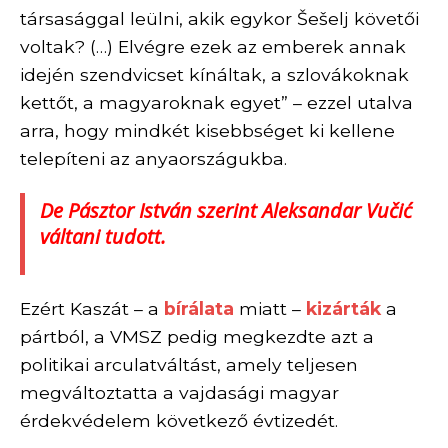
társasággal leülni, akik egykor Šešelj követői
voltak? (…) Elvégre ezek az emberek annak
idején szendvicset kínáltak, a szlovákoknak
kettőt, a magyaroknak egyet” – ezzel utalva
arra, hogy mindkét kisebbséget ki kellene
telepíteni az anyaországukba.
De Pásztor István szerint Aleksandar Vučić
váltani tudott.
Ezért Kaszát – a
bírálata
miatt –
kizárták
a
pártból, a VMSZ pedig megkezdte azt a
politikai arculatváltást, amely teljesen
megváltoztatta a vajdasági magyar
érdekvédelem következő évtizedét.