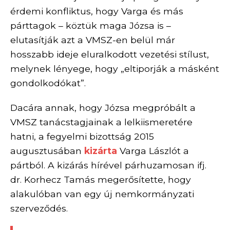
érdemi konfliktus, hogy Varga és más
párttagok – köztük maga Józsa is –
elutasítják azt a VMSZ-en belül már
hosszabb ideje eluralkodott vezetési stílust,
melynek lényege, hogy „eltiporják a másként
gondolkodókat”.
Dacára annak, hogy Józsa megpróbált a
VMSZ tanácstagjainak a lelkiismeretére
hatni, a fegyelmi bizottság 2015
augusztus
ában
kizárta
Varga Lászlót a
pártból. A kizárás hírével párhuzamosan ifj.
dr. Korhecz Tamás megerősítette, hogy
alakulóban van egy új nemkormányzati
szerveződés.