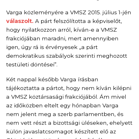
Varga közleményére a VMSZ
2
015. július 1-jén
válaszolt.
A párt
felszólította a képviselőt,
hogy nyilatkozzon arról, kíván-e a VMSZ
frakciójában maradni, mert amennyiben
igen, úgy rá is érvényesek „a párt
demokratikus szabályok szerinti meghozott
testületi döntései”.
Két nappal később Varga írásban
tájékoztatta a pártot, hogy nem kíván kilépni
a VMSZ köztársasági frakciójából. Ám mivel
az időközben eltelt egy hónapban
Varga
nem jelent meg a szerb parlamentben, és
nem vett részt a bizottsági üléseken, ehelyett
külön javaslatcsomagot készített elő az