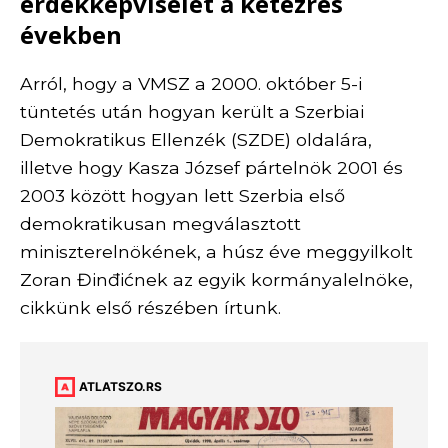
érdekképviselet a kétezres
években
Arról, hogy a VMSZ a 2000. október 5-i
tüntetés után hogyan került a Szerbiai
Demokratikus Ellenzék (SZDE) oldalára,
illetve hogy Kasza József pártelnök 2001 és
2003 között hogyan lett Szerbia első
demokratikusan megválasztott
miniszterelnökének, a húsz éve meggyilkolt
Zoran Đinđićnek az egyik kormányalelnöke,
cikkünk első részében írtunk.