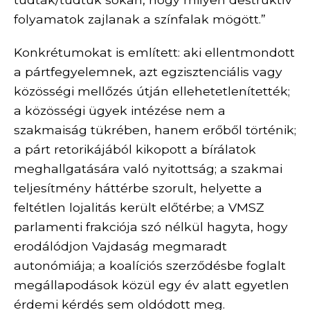
folyamatok zajlanak a színfalak mögött.”
Konkrétumokat is említett: aki ellentmondott
a pártfegyelemnek, azt egzisztenciális vagy
közösségi mellőzés útján ellehetetlenítették;
a közösségi ügyek intézése nem a
szakmaiság tükrében, hanem erőből történik;
a párt retorikájából kikopott a bírálatok
meghallgatására való nyitottság;
a szakmai
teljesítmény háttérbe szorult, helyette a
feltétlen lojalitás került előtérbe; a VMSZ
parlamenti frakciója szó nélkül hagyta, hogy
erodálódjon Vajdaság megmaradt
autonómiája; a koalíciós szerződésbe foglalt
megállapodások közül egy év alatt egyetlen
érdemi kérdés sem oldódott meg.