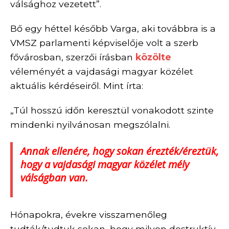
válsághoz vezetett”.
B
ő egy héttel később Varga, aki továbbra is a
VMSZ parlamenti képviselője volt a szerb
fővárosban, szerzői írásban
közölte
véleményét a vajdasági magyar közélet
aktuális kérdéseiről. Mint írta:
„Túl hosszú időn keresztül vonakodott szinte
mindenki nyilvánosan megszólalni.
Annak ellenére, hogy sokan érezték/éreztük,
hogy a vajdasági magyar közélet mély
válságban van.
Hónapokra, évekre visszamenőleg
tudták/tudtuk sokan, hogy milyen destruktív