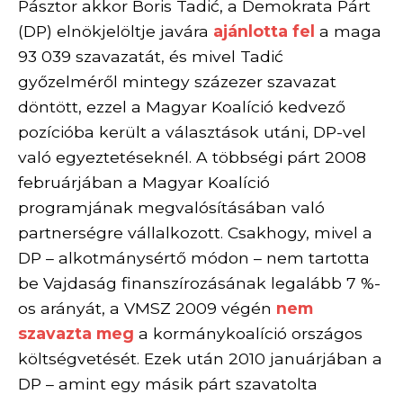
Pásztor akkor Boris Tadić, a Demokrata Párt
(DP) elnökjelöltje javára
ajánlotta fel
a maga
93 039 szavazatát, és mivel Tadić
győzelméről mintegy százezer szavazat
döntött, ezzel a Magyar Koalíció kedvező
pozícióba került a választások utáni, DP-vel
való egyeztetéseknél. A többségi párt 2008
februárjában a Magyar Koalíció
programjának megvalósításában való
partnerségre vállalkozott. Csakhogy, mivel a
DP – alkotmánysértő módon – nem tartotta
be Vajdaság finanszírozásának legalább 7 %-
os arányát, a VMSZ 2009 végén
nem
szavazta meg
a kormánykoalíció országos
költségvetését. Ezek után 2010 januárjában a
DP – amint egy másik párt szavatolta