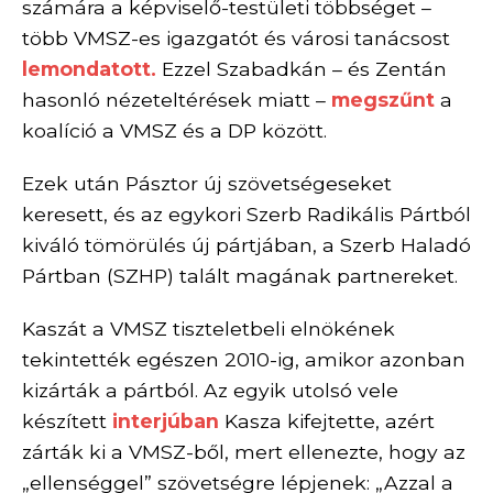
számára a képviselő-testületi többséget –
több VMSZ-es igazgatót és városi tanácsost
lemondatott.
Ezzel Szabadkán – és Zentán
hasonló nézeteltérések miatt –
megszűnt
a
koalíció a VMSZ és a DP között.
Ezek után Pásztor új szövetségeseket
keresett, és az egykori Szerb Radikális Pártból
kiváló tömörülés új pártjában, a Szerb Haladó
Pártban (SZHP) talált magának partnereket.
Kaszát a VMSZ tiszteletbeli elnökének
tekintették egészen 2010-ig, amikor azonban
kizárták a pártból. Az egyik utolsó vele
készített
interjúban
Kasza kifejtette, azért
zárták ki a VMSZ-ből, mert ellenezte, hogy az
„ellenséggel” szövetségre lépjenek: „Azzal a