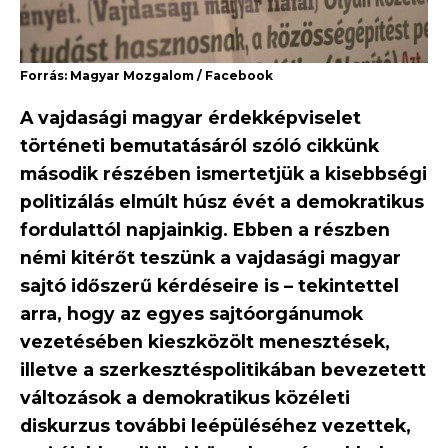
Forrás: Magyar Mozgalom / Facebook
A vajdasági magyar érdekképviselet
történeti bemutatásáról szóló cikkünk
második részében ismertetjük a kisebbségi
politizálás elmúlt húsz évét a demokratikus
fordulattól napjainkig. Ebben a részben
némi kitérőt teszünk a vajdasági magyar
sajtó időszerű kérdéseire is – tekintettel
arra, hogy az egyes sajtóorgánumok
vezetésében kieszközölt menesztések,
illetve a szerkesztéspolitikában bevezetett
változások a demokratikus közéleti
diskurzus további leépüléséhez vezettek,