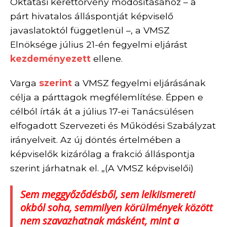
Oktatási kerettörvény módosításához – a
párt
hivatalos álláspontját képviselő
javaslatoktól függetlenül –, a
VMSZ
Elnöksége
július 21-én fegyelmi eljárást
kezdeményezett
ellene.
Varga
szerint
a VMSZ fegyelmi eljárásának
célja a párttagok megfélemlítése. Éppen e
célból írták át a július 17-ei Tanácsülésen
elfogadott Szervezeti és Működési Szabályzat
irányelveit. Az új döntés értelmében a
képviselők kizárólag a frakció álláspontja
szerint járhatnak el.
„(A VMSZ képviselői)
Sem meggyőződésből, sem lelkiismereti
okból soha, semmilyen körülmények között
nem szavazhatnak másként, mint a